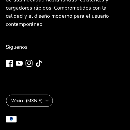
cargadores rápidos. Comprometidos con la
calidad y el diseño moderno para el usuario
contemporáneo.
Síguenos
Moneda
México (MXN $)
Medios
de