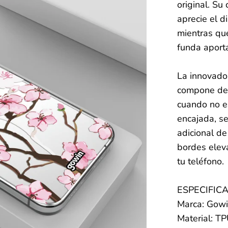
original. Su
aprecie el d
mientras qu
funda aporta
La innovado
compone de
cuando no e
encajada, se
adicional d
bordes elev
tu teléfono.
ESPECIFIC
Marca: Gow
Material: T