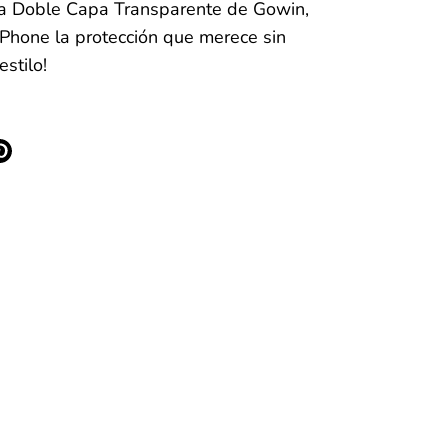
a Doble Capa Transparente de Gowin,
 iPhone la protección que merece sin
estilo!
r
ear
Hacer
pin