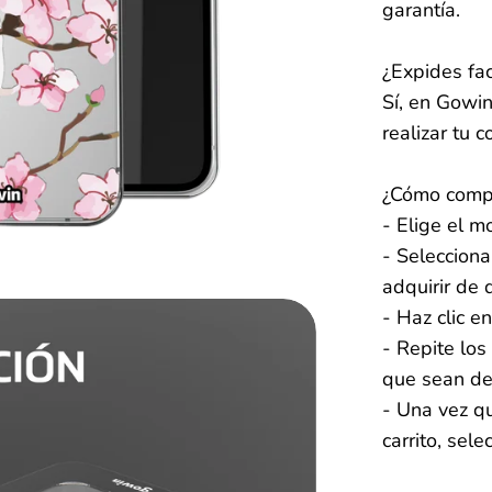
garantía.
¿Expides fac
Sí, en Gowi
realizar tu 
¿Cómo compra
- Elige el m
- Selecciona
adquirir de 
- Haz clic en
- Repite los
que sean de
- Una vez qu
carrito, sele