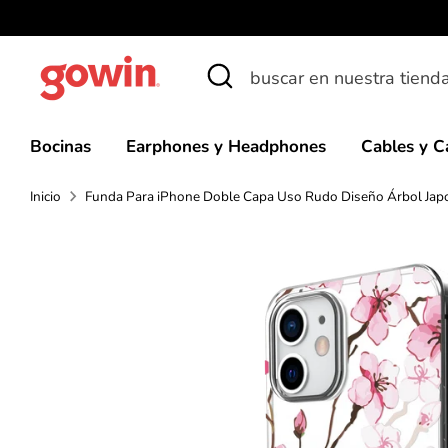
Ir
directamente
Buscar
buscar
al
en
contenido
nuestra
Bocinas
Earphones y Headphones
Cables y C
tienda
Inicio
Funda Para iPhone Doble Capa Uso Rudo Diseño Árbol Jap