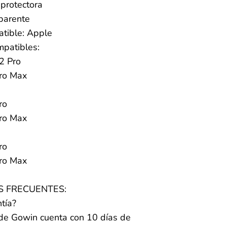
 protectora
sparente
tible: Apple
patibles:
2 Pro
ro Max
ro
ro Max
ro
ro Max
 FRECUENTES:
tía?
a de Gowin cuenta con 10 días de