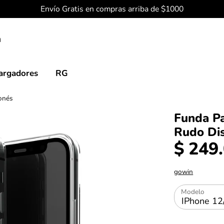
Envío Gratis en compras arriba de $1000
argadores
RG
onés
Funda P
Rudo Di
$ 249
gowin
Modelo
IPhone 12