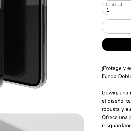
Cantidad
1
¡Protege y e
Funda Doble
Gowin, una 
el diseño, t
robusta y e
Ofrece una p
resguardánd