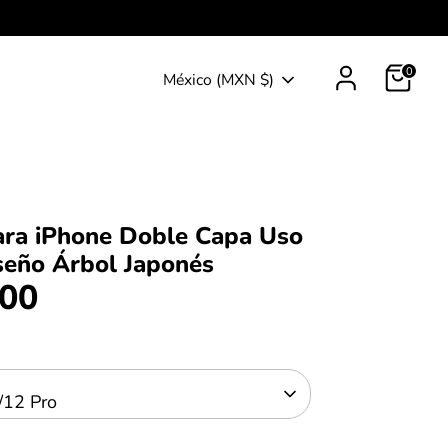
0
Moneda
México (MXN $)
ara iPhone Doble Capa Uso
seño Árbol Japonés
.00
/12 Pro